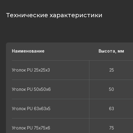
Технические характеристики
Наименование
Высота, мм
НАШИ КОНТАКТЫ
Уголок PU 25х25х3
25
Вы всегда можете связаться с нами,
Уголок PU 50х50х6
50
чтобы получить профессиональную
консультацию.
Уголок PU 63х63х5
63
+7(915)334-97-40
Уголок PU 75х75х6
75