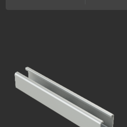
polyakov@zaslavlenergo.ru
г. Москва, Муниципальный округ Марфино,
ул. Гостиничная, д. 10 к.5, помещ. 46Ц