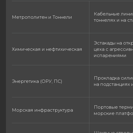
Кабельные лини
Метрополитен и Тоннели
тоннелях и на с
Эстакады на отк
Химическая и нефтихическая
цеха с агресси
испарениями
Прокладка сили
Энергетика (ОРУ, ПС)
на подстанциях 
Портовые терми
Морская инфраструктура
морские платф
Шахтные стволы,