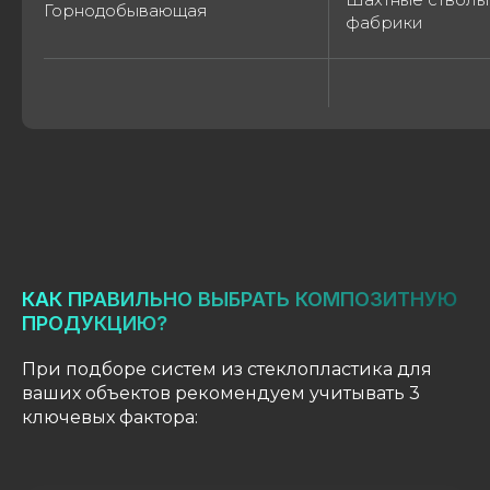
Горнодобывающая
фабрики
НАШИ КОНТАКТЫ
Вы всегда можете связаться с нами,
чтобы получить профессиональную
консультацию.
+7(915)334-97-40
КАК ПРАВИЛЬНО ВЫБРАТЬ КОМПОЗИТНУЮ
ПРОДУКЦИЮ?
polyakov@zaslavlenergo.ru
При подборе систем из стеклопластика для
г. Москва, Муниципальный округ Марфино,
ваших объектов рекомендуем учитывать 3
ул. Гостиничная, д. 10 к.5, помещ. 46Ц
ключевых фактора: